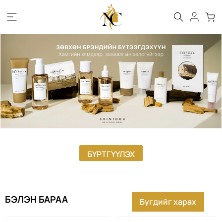
БҮРТГҮҮЛЭХ
БЭЛЭН БАРАА
Бүгдийг харах